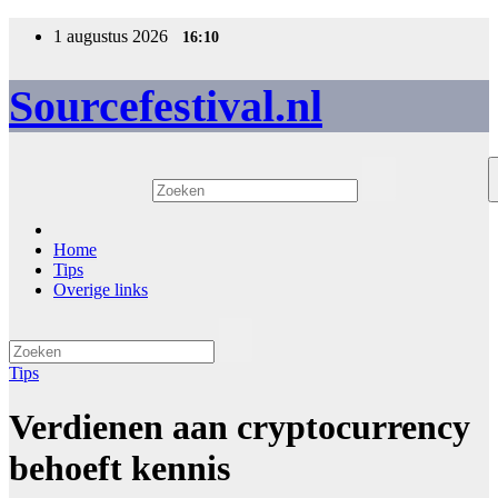
Ga
1 augustus 2026
16:10
naar
de
inhoud
Sourcefestival.nl
Home
Tips
Overige links
Tips
Verdienen aan cryptocurrency
behoeft kennis