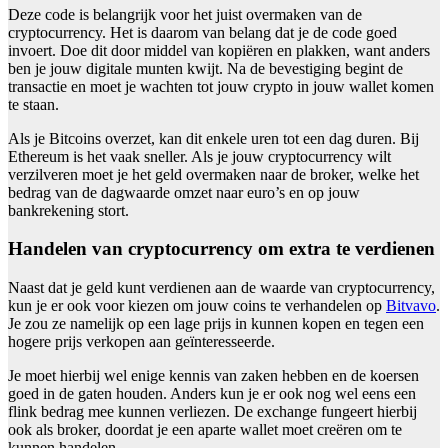
Deze code is belangrijk voor het juist overmaken van de
cryptocurrency. Het is daarom van belang dat je de code goed
invoert. Doe dit door middel van kopiëren en plakken, want anders
ben je jouw digitale munten kwijt. Na de bevestiging begint de
transactie en moet je wachten tot jouw crypto in jouw wallet komen
te staan.
Als je Bitcoins overzet, kan dit enkele uren tot een dag duren. Bij
Ethereum is het vaak sneller. Als je jouw cryptocurrency wilt
verzilveren moet je het geld overmaken naar de broker, welke het
bedrag van de dagwaarde omzet naar euro’s en op jouw
bankrekening stort.
Handelen van cryptocurrency om extra te verdienen
Naast dat je geld kunt verdienen aan de waarde van cryptocurrency,
kun je er ook voor kiezen om jouw coins te verhandelen op
Bitvavo
.
Je zou ze namelijk op een lage prijs in kunnen kopen en tegen een
hogere prijs verkopen aan geïnteresseerde.
Je moet hierbij wel enige kennis van zaken hebben en de koersen
goed in de gaten houden. Anders kun je er ook nog wel eens een
flink bedrag mee kunnen verliezen. De exchange fungeert hierbij
ook als broker, doordat je een aparte wallet moet creëren om te
kunnen handelen.