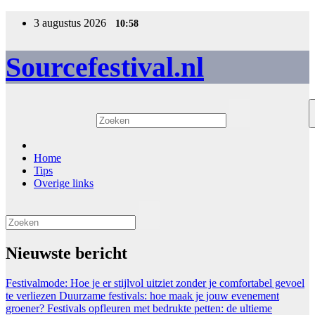
Ga
3 augustus 2026
10:58
naar
de
inhoud
Sourcefestival.nl
Home
Tips
Overige links
Nieuwste bericht
Festivalmode: Hoe je er stijlvol uitziet zonder je comfortabel gevoel
te verliezen
Duurzame festivals: hoe maak je jouw evenement
groener?
Festivals opfleuren met bedrukte petten: de ultieme