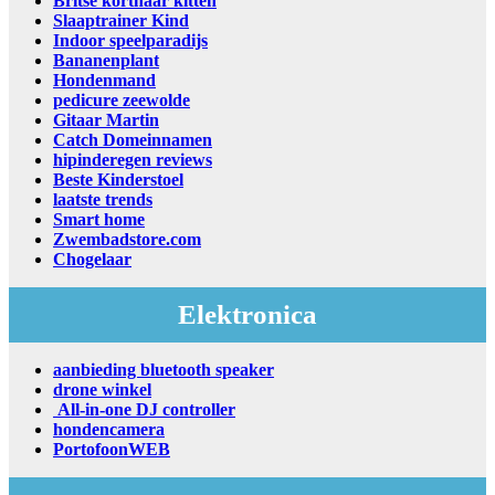
Britse korthaar kitten
Slaaptrainer Kind
Indoor speelparadijs
Bananenplant
Hondenmand
pedicure zeewolde
Gitaar Martin
Catch Domeinnamen
hipinderegen reviews
Beste Kinderstoel
laatste trends
Smart home
Zwembadstore.com
Chogelaar
Elektronica
aanbieding bluetooth speaker
drone winkel
All-in-one DJ controller
hondencamera
PortofoonWEB