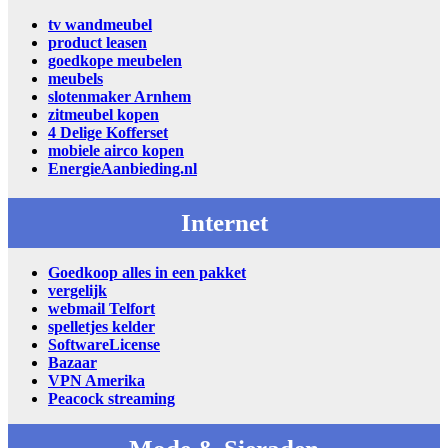
tv wandmeubel
product leasen
goedkope meubelen
meubels
slotenmaker Arnhem
zitmeubel kopen
4 Delige Kofferset
mobiele airco kopen
EnergieAanbieding.nl
Internet
Goedkoop alles in een pakket
vergelijk
webmail Telfort
spelletjes kelder
SoftwareLicense
Bazaar
VPN Amerika
Peacock streaming