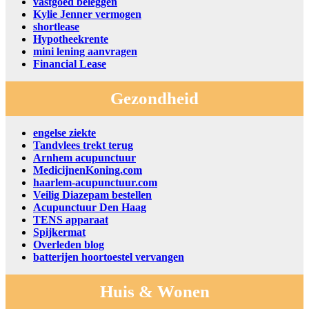
vastgoed beleggen
Kylie Jenner vermogen
shortlease
Hypotheekrente
mini lening aanvragen
Financial Lease
Gezondheid
engelse ziekte
Tandvlees trekt terug
Arnhem acupunctuur
MedicijnenKoning.com
haarlem-acupunctuur.com
Veilig Diazepam bestellen
Acupunctuur Den Haag
TENS apparaat
Spijkermat
Overleden blog
batterijen hoortoestel vervangen
Huis & Wonen