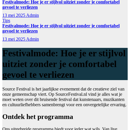
Festivalmode: Hoe je er stijlvol uitziet zonder je comfortabel
gevoel te verliezen
13 mei 2025
Admin
Tips
Festivalmode: Hoe je er stijlvol uitziet zonder je comfortabel
gevoel te verliezen
13 mei 2025
Admin
Festivalmode: Hoe je er stijlvol
uitziet zonder je comfortabel
gevoel te verliezen
Source Festival is het jaarlijkse evenement dat de creatieve ziel van
onze gemeenschap viert. Op SourceFestival.nl vind je alles wat je
moet weten over dit bruisende festival dat kunstenaars, muzikanten
en cultuurliefhebbers samenbrengt voor een onvergetelijke ervaring.
Ontdek het programma
Ons uitgebreide programma biedt voor ieder wat wils. Van live