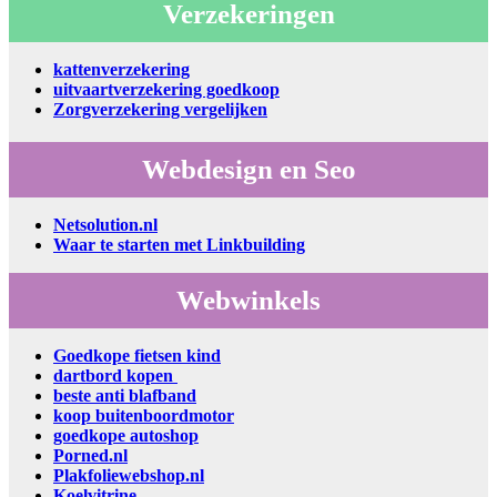
Verzekeringen
kattenverzekering
uitvaartverzekering goedkoop
Zorgverzekering vergelijken
Webdesign en Seo
Netsolution.nl
Waar te starten met Linkbuilding
Webwinkels
Goedkope fietsen kind
dartbord kopen
beste anti blafband
koop buitenboordmotor
goedkope autoshop
Porned.nl
Plakfoliewebshop.nl
Koelvitrine