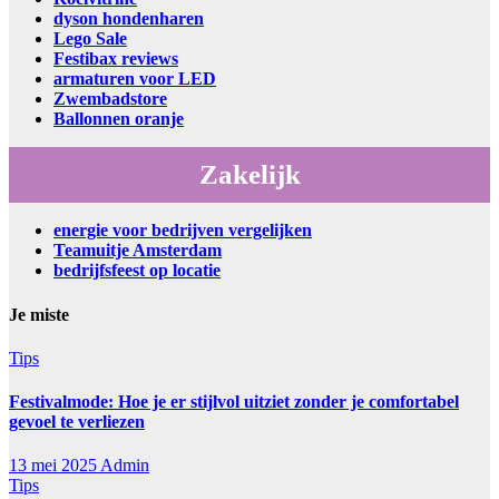
dyson hondenharen
Lego Sale
Festibax reviews
armaturen voor LED
Zwembadstore
Ballonnen oranje
Zakelijk
energie voor bedrijven vergelijken
Teamuitje Amsterdam
bedrijfsfeest op locatie
Je miste
Tips
Festivalmode: Hoe je er stijlvol uitziet zonder je comfortabel
gevoel te verliezen
13 mei 2025
Admin
Tips