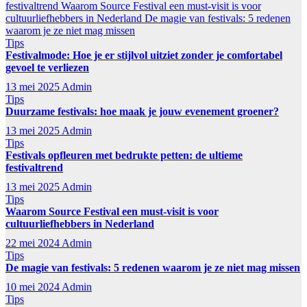
festivaltrend
Waarom Source Festival een must-visit is voor
cultuurliefhebbers in Nederland
De magie van festivals: 5 redenen
waarom je ze niet mag missen
Tips
Festivalmode: Hoe je er stijlvol uitziet zonder je comfortabel
gevoel te verliezen
13 mei 2025
Admin
Tips
Duurzame festivals: hoe maak je jouw evenement groener?
13 mei 2025
Admin
Tips
Festivals opfleuren met bedrukte petten: de ultieme
festivaltrend
13 mei 2025
Admin
Tips
Waarom Source Festival een must-visit is voor
cultuurliefhebbers in Nederland
22 mei 2024
Admin
Tips
De magie van festivals: 5 redenen waarom je ze niet mag missen
10 mei 2024
Admin
Tips