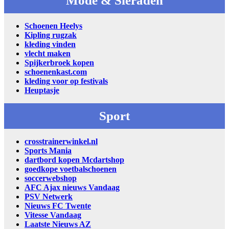
Mode & Sieraden
Schoenen Heelys
Kipling rugzak
kleding vinden
vlecht maken
Spijkerbroek kopen
schoenenkast.com
kleding voor op festivals
Heuptasje
Sport
crosstrainerwinkel.nl
Sports Mania
dartbord kopen Mcdartshop
goedkope voetbalschoenen
soccerwebshop
AFC Ajax nieuws Vandaag
PSV Netwerk
Nieuws FC Twente
Vitesse Vandaag
Laatste Nieuws AZ