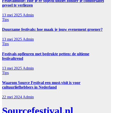
Festivalmode: Hoe je er stijlvol uitziet zonder je comfortabel
gevoel te verliezen
13 mei 2025
Admin
Tips
Duurzame festivals: hoe maak je jouw evenement groener?
13 mei 2025
Admin
Tips
Festivals opfleuren met bedrukte petten: de ultieme
festivaltrend
13 mei 2025
Admin
Tips
Waarom Source Festival een must-visit is voor
cultuurliefhebbers in Nederland
22 mei 2024
Admin
Sourcefestival.nl